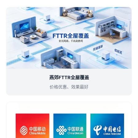
燕郊FTTR全屋覆盖
价格优惠、效果最好