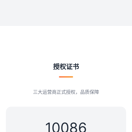
授权证书
三大运营商正式授权，品质保障
10086