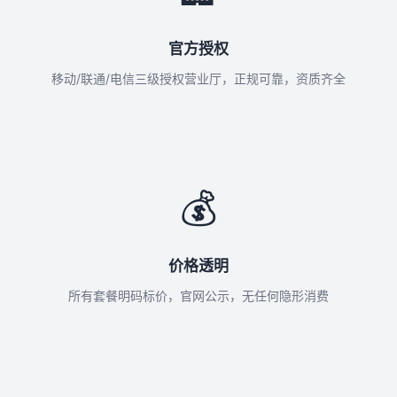
官方授权
移动/联通/电信三级授权营业厅，正规可靠，资质齐全
💰
价格透明
所有套餐明码标价，官网公示，无任何隐形消费