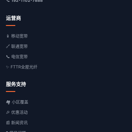
📞
192-1102-7888
运营商
📱 移动宽带
🔗 联通宽带
📞 电信宽带
✨ FTTR全屋光纤
服务支持
🏘️ 小区覆盖
🎉 优惠活动
📰 新闻资讯