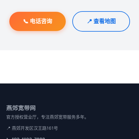
📞 电话咨询
📍 查看地图
燕郊宽带网
官方授权营业厅，专注燕郊宽带服务多年。
📍 燕郊开发区汉王路161号