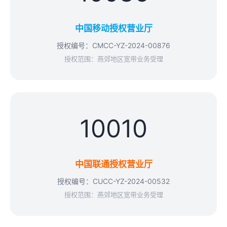
中国移动授权营业厅
授权编号：CMCC-YZ-2024-00876
授权范围：燕郊地区宽带业务受理
10010
中国联通授权营业厅
授权编号：CUCC-YZ-2024-00532
授权范围：燕郊地区宽带业务受理