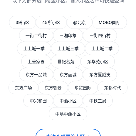
以下为部分热门覆盖小区，输入小区名称可快速查询
39街区
45所小区
@北京
MOBO国际
一街二街村
三湘印象
三街四街村
上上城一季
上上城三季
上上城二季
上善家园
世纪名苑
东华苑小区
东方一品城
东方丽城
东方夏威夷
东方广场
东方御景
东贸国际
东都时代
中兴和园
中燕小区
中铁三局
中隧中燕小区