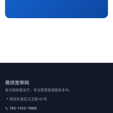
燕郊宽带网
官方授权营业厅，专注燕郊宽带服务多年。
📍 燕郊开发区汉王路161号
📞
192-1102-7888