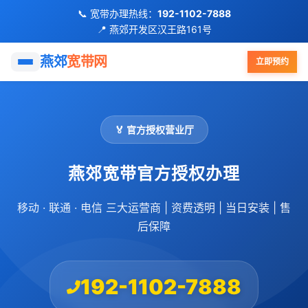
📞 宽带办理热线：
192-1102-7888
📍 燕郊开发区汉王路161号
首页
燕郊
宽带网
立即预约
移动宽带
🏅 官方授权营业厅
联通宽带
燕郊宽带官方授权办理
电信宽带
移动 · 联通 · 电信 三大运营商 | 资费透明 | 当日安装 | 售
FTTR全屋光纤
后保障
优惠活动
192-1102-7888
小区覆盖