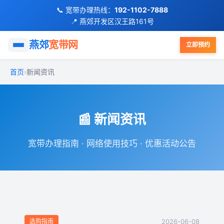
📞 宽带办理热线：
192-1102-7888
📍 燕郊开发区汉王路161号
首页
燕郊
宽带网
立即预约
移动宽带
首页
›
新闻资讯
联通宽带
📰 新闻资讯
电信宽带
宽带办理指南 · 网络使用技巧 · 优惠活动公告
FTTR全屋光纤
优惠活动
小区覆盖
选购指南
2026-06-08