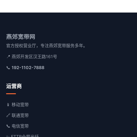
燕郊宽带网
官方授权营业厅，专注燕郊宽带服务多年。
📍 燕郊开发区汉王路161号
📞
192-1102-7888
运营商
📱 移动宽带
🔗 联通宽带
📞 电信宽带
✨ FTTR全屋光纤