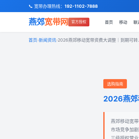
📞 宽带办理热线：
192-1102-7888
燕郊
宽带网
官方授权
首页
移动
联
首页
首页
›
新闻资讯
›
2026燕郊移动宽带资费大调整｜到期可转..
移动宽带
联通宽带
电信宽带
选购指南
2026燕
FTTR全屋光纤
优惠活动
燕郊移动宽带
市场竞争加剧
小区覆盖
三级授权营业