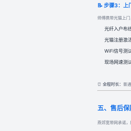
📝 步骤3：
师傅携带光猫上门
光纤入户布
光猫注册激
WiFi信号
现场网速测
⏰
全程时长：
普
五、售后保
燕郊宽带网承诺，