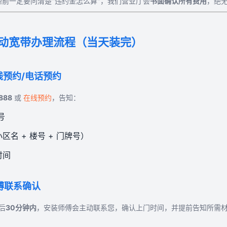
理前一定要问清楚"违约金怎么算"，我们营业厅会
书面确认所有费用
，绝
动宽带办理流程（当天装完）
在线预约/电话预约
888
或
在线预约
，告知：
号
区名 + 楼号 + 门牌号）
时间
师傅联系确认
后
30分钟内
，安装师傅会主动联系您，确认上门时间，并提前告知所需