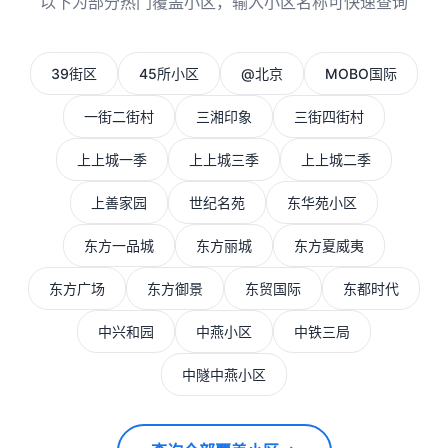
以下为部分热门覆盖小区，输入小区名称可快速查询
39街区
45所小区
@北京
MOBO国际
一街二街村
三湘印象
三街四街村
上上城一季
上上城三季
上上城二季
上善家园
世纪名苑
东华苑小区
东方一品城
东方丽城
东方夏威夷
东方广场
东方御景
东贸国际
东都时代
中兴和园
中燕小区
中铁三局
中隧中燕小区