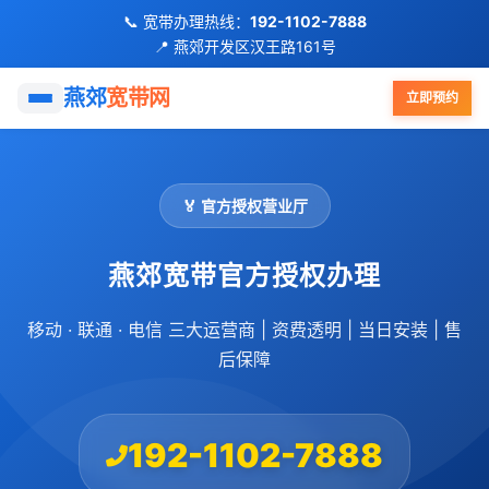
📞 宽带办理热线：
192-1102-7888
📍 燕郊开发区汉王路161号
首页
燕郊
宽带网
立即预约
移动宽带
🏅 官方授权营业厅
联通宽带
燕郊宽带官方授权办理
电信宽带
移动 · 联通 · 电信 三大运营商 | 资费透明 | 当日安装 | 售
FTTR全屋光纤
后保障
优惠活动
192-1102-7888
小区覆盖