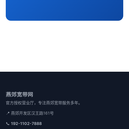
燕郊宽带网
官方授权营业厅，专注燕郊宽带服务多年。
📍 燕郊开发区汉王路161号
📞
192-1102-7888